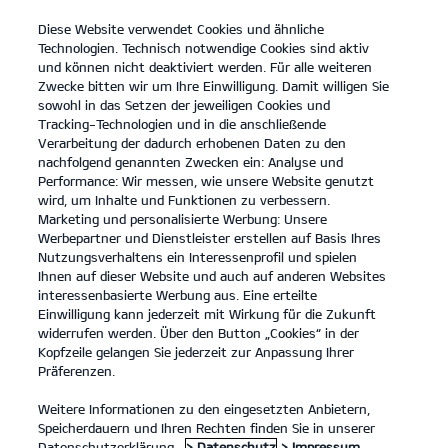
Diese Website verwendet Cookies und ähnliche
open
Technologien. Technisch notwendige Cookies sind aktiv
menu
und können nicht deaktiviert werden. Für alle weiteren
KONTAKT
Zwecke bitten wir um Ihre Einwilligung. Damit willigen Sie
sowohl in das Setzen der jeweiligen Cookies und
Tracking-Technologien und in die anschließende
KONTAKT
Verarbeitung der dadurch erhobenen Daten zu den
nachfolgend genannten Zwecken ein: Analyse und
Performance: Wir messen, wie unsere Website genutzt
KONTAKT
wird, um Inhalte und Funktionen zu verbessern.
Marketing und personalisierte Werbung: Unsere
Herzlich Willkommen.
Werbepartner und Dienstleister erstellen auf Basis Ihres
Nutzungsverhaltens ein Interessenprofil und spielen
Herzlich willkommen! Kontaktiere uns bei Fragen oder
Ihnen auf dieser Website und auch auf anderen Websites
Wünschen einfach über diese Seite. Fülle hierzu bitte alle mit *
interessenbasierte Werbung aus. Eine erteilte
markierten Felder aus und nenne uns im Nachrichtenfeld dein
Einwilligung kann jederzeit mit Wirkung für die Zukunft
Anliegen. Wir freuen uns auf deine Nachricht und melden uns
widerrufen werden. Über den Button „Cookies“ in der
schnellstmöglich bei dir.
Kopfzeile gelangen Sie jederzeit zur Anpassung Ihrer
Präferenzen.
Du möchtest einen Servicetermin anfragen oder hast Fragen
zum Thema Service? Dann kontaktiere uns über unser
Weitere Informationen zu den eingesetzten Anbietern,
Serviceformular
.
Falls du eines unserer aktuellen Kia Modelle
Probe fahren möchtest, nutze einfach unser
Speicherdauern und Ihren Rechten finden Sie in unserer
Probefahrtformular
.
Datenschutzerklärung.
> Datenschutz
> Impressum