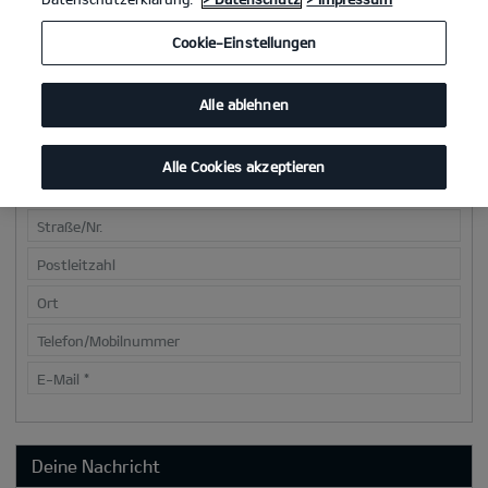
Cookie-Einstellungen
Deine Kontaktdaten
Alle ablehnen
Anrede
*
Vorname
*
Alle Cookies akzeptieren
Nachname
*
Straße/Nr.
Postleitzahl
Ort
Telefon/Mobilnummer
E-Mail
*
Deine Nachricht